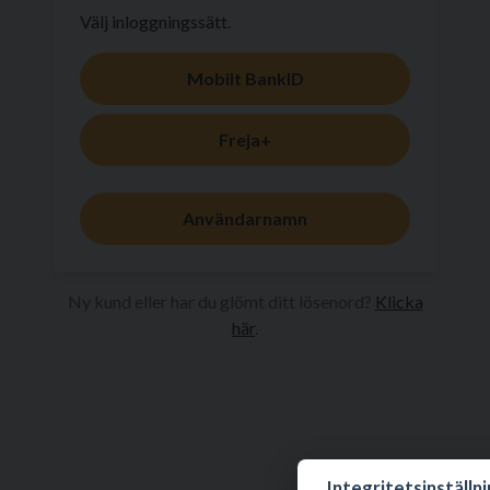
Välj inloggningssätt.
Mobilt BankID
Freja+
Användarnamn
Ny kund eller har du glömt ditt lösenord?
Klicka
här
.
Integritetsinställn